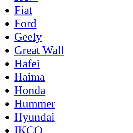
Fiat
Ford
Geely
Great Wall
Hafei
Haima
Honda
Hummer
Hyundai
IKCO