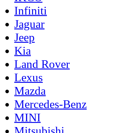
Infiniti
Jaguar
Jeep
Kia
Land Rover
Lexus
Mazda
Mercedes-Benz
MINI
Mitsubishi