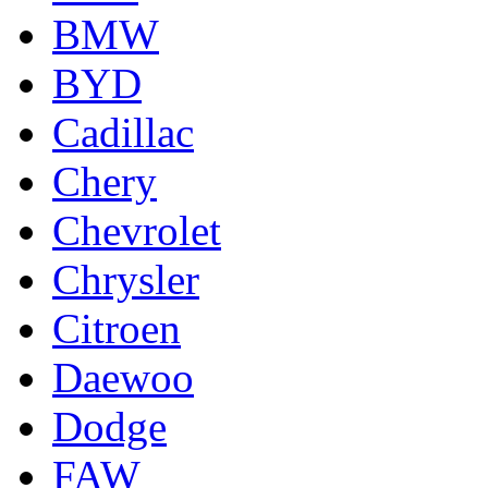
BMW
BYD
Cadillac
Chery
Chevrolet
Chrysler
Citroen
Daewoo
Dodge
FAW