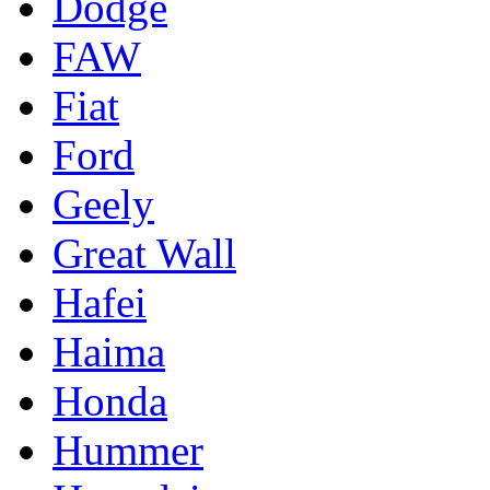
Dodge
FAW
Fiat
Ford
Geely
Great Wall
Hafei
Haima
Honda
Hummer