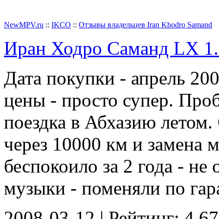
Добавить отзыв
NewMPV.ru
::
IKCO
::
Отзывы владельцев Iran Khodro Samand
Иран Ходро Саманд LX 1.8 
Дата покупки - апрель 20
цены - просто супер. Проб
поездка в Абхазию летом.
через 10000 км и замена м
беспокоило за 2 года - не
музыки - поменяли по гара
2008-03-12 | Рейтинг: 4.67