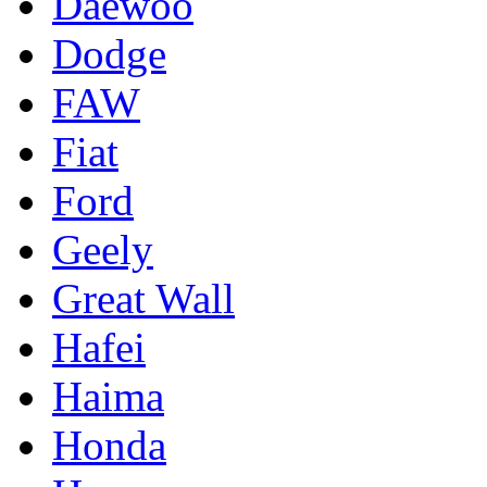
Daewoo
Dodge
FAW
Fiat
Ford
Geely
Great Wall
Hafei
Haima
Honda