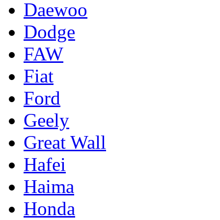
Daewoo
Dodge
FAW
Fiat
Ford
Geely
Great Wall
Hafei
Haima
Honda